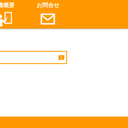
織概要
お問合せ
announcement