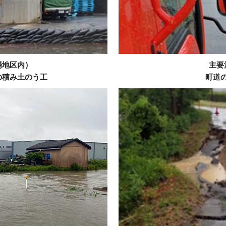
場地区内）
主要
の積み土のう工
町道