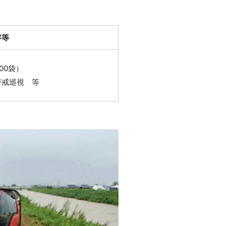
容等
00袋）
警戒巡視 等