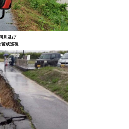
河川及び
の警戒巡視