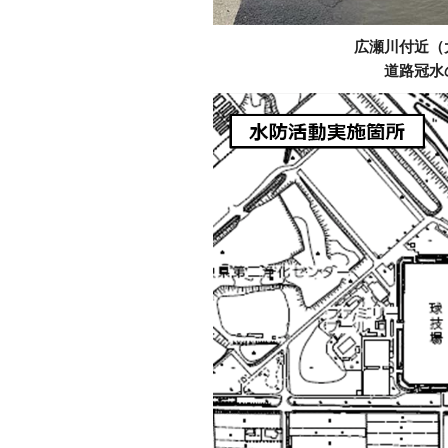
広瀬川付近（
道路冠水