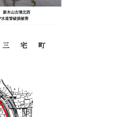
 新木山古墳北西
び水道管破損被害