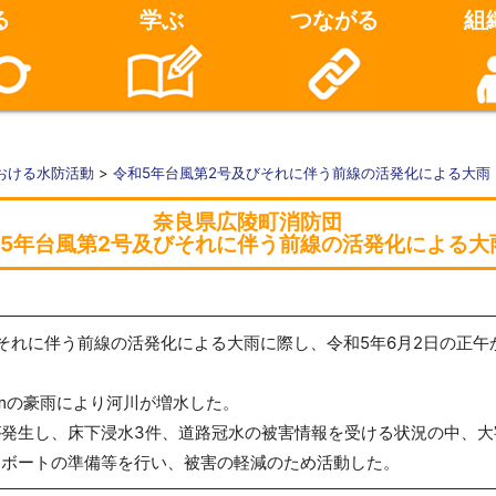
る
学ぶ
つながる
組
おける水防活動
>
令和5年台風第2号及びそれに伴う前線の活発化による大雨
奈良県広陵町消防団
5年台風第2号及びそれに伴う前線の活発化による大
それに伴う前線の活発化による大雨に際し、令和5年6月2日の正午
mmの豪雨により河川が増水した。
発生し、床下浸水3件、道路冠水の被害情報を受ける状況の中、大
用ボートの準備等を行い、被害の軽減のため活動した。