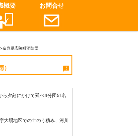
織概要
お問合せ
>奈良県広陵町消防団
雨）
announcement
から夕刻にかけて延べ4分団51名
字大場地区での土のう積み、河川