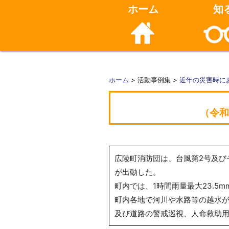
ホーム
知
ホーム
> 活動事例集 >
近年の災害時に
（令和
広陵町消防団は、台風第2号及び
が出動した。
町内では、1時間雨量最大23.5
町内各地で河川や水路等の越水が
及び道路の警戒巡視、人命救助