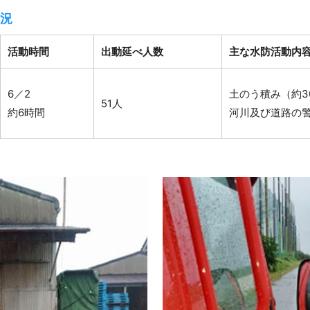
況
活動時間
出動延べ人数
主な水防活動内
6／2
土のう積み（約3
51人
約6時間
河川及び道路の