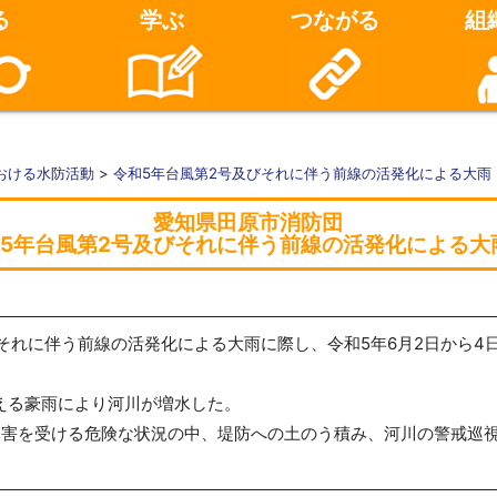
る
学ぶ
つながる
組
おける水防活動
>
令和5年台風第2号及びそれに伴う前線の活発化による大雨
愛知県田原市消防団
5年台風第2号及びそれに伴う前線の活発化による大
それに伴う前線の活発化による大雨に際し、令和5年6月2日から4日
超える豪雨により河川が増水した。
被害を受ける危険な状況の中、堤防への土のう積み、河川の警戒巡