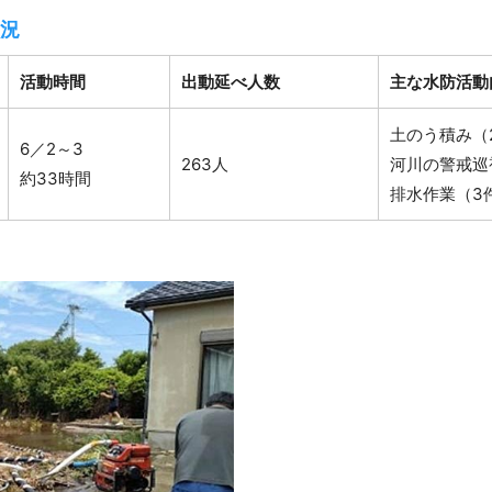
況
活動時間
出動延べ人数
主な水防活動
土のう積み（2
6／2～3
263人
河川の警戒巡
約33時間
排水作業（3