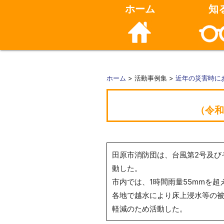
ホーム
知
ホーム
> 活動事例集 >
近年の災害時に
（令和
田原市消防団は、台風第2号及び
動した。
市内では、1時間雨量55mmを
各地で越水により床上浸水等の
軽減のため活動した。