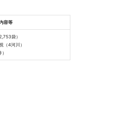
内容等
,753袋）
視（4河川）
件）