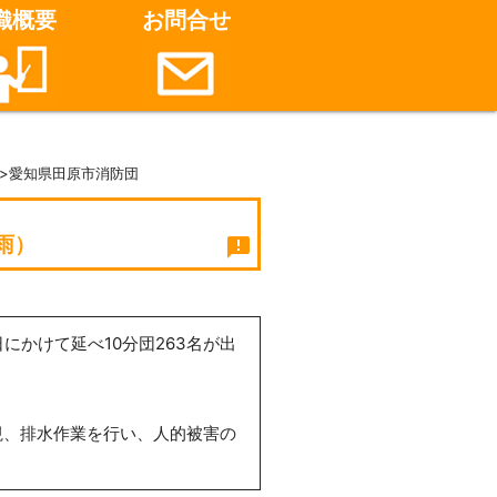
織概要
お問合せ
>愛知県田原市消防団
雨）
announcement
にかけて延べ10分団263名が出
視、排水作業を行い、人的被害の