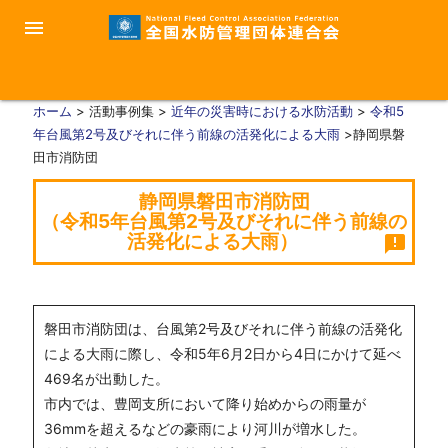
menu
ホーム
> 活動事例集 >
近年の災害時における水防活動
>
令和5
年台風第2号及びそれに伴う前線の活発化による大雨
>静岡県磐
田市消防団
静岡県磐田市消防団
（令和5年台風第2号及びそれに伴う前線の
活発化による大雨）
announcement
磐田市消防団は、台風第2号及びそれに伴う前線の活発化
による大雨に際し、令和5年6月2日から4日にかけて延べ
469名が出動した。
市内では、豊岡支所において降り始めからの雨量が
36mmを超えるなどの豪雨により河川が増水した。