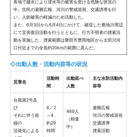
各地で越水により浸水等の被害を受ける危険な状況の
中、住民の避難広報、河川の警戒巡視、交通誘導を行
い、人的被害の軽減のため活動した。
また、6月3日から6月4日にかけて、破堤した敷地川周辺
にて災害復旧活動を行うとともに、行方不明者の捜索活
動を実施した。捜索範囲は磐田市豊岡地区から太田川河
口付近までの全長約20kmの範囲に及んだ。
◇出動人数・活動内容等の状況
活動時
出動延べ
主な水防活動内
災害名
間
人数
容等
台風第2号及
び
6／2
避難広報
469人
それに伴う前
～4
河川の警戒巡視
（精査
線の
約29
交通誘導
中）
活発化による
時間
捜索活動