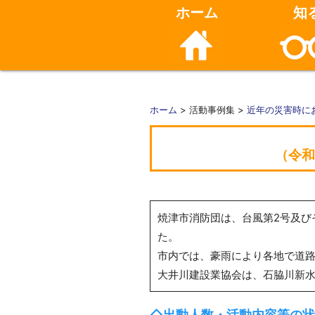
ホーム
知
ホーム
> 活動事例集 >
近年の災害時に
（令和
焼津市消防団は、台風第2号及び
た。
市内では、豪雨により各地で道
大井川建設業協会は、石脇川新
◇出動人数・活動内容等の状