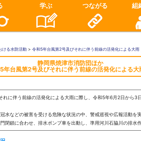
る
学ぶ
つながる
組
おける水防活動
>
令和5年台風第2号及びそれに伴う前線の活発化による大雨
静岡県焼津市消防団ほか
5年台風第2号及びそれに伴う前線の活発化による大
それに伴う前線の活発化による大雨に際し、令和5年6月2日から3日
路冠水などの被害を受ける危険な状況の中、警戒巡視や広報活動を
水門閉鎖に合わせ、排水ポンプ車を出動し、準用河川石脇川の排水
況