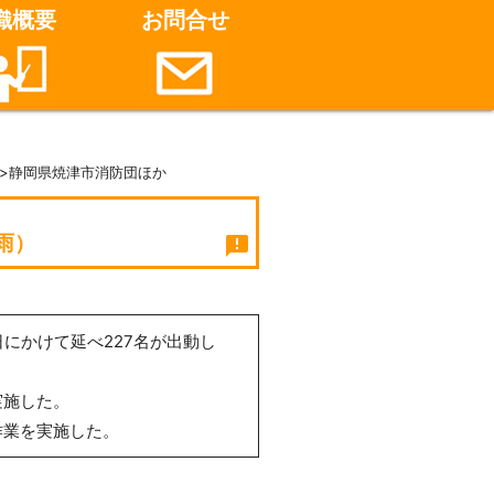
織概要
お問合せ
>静岡県焼津市消防団ほか
雨）
announcement
にかけて延べ227名が出動し
実施した。
作業を実施した。