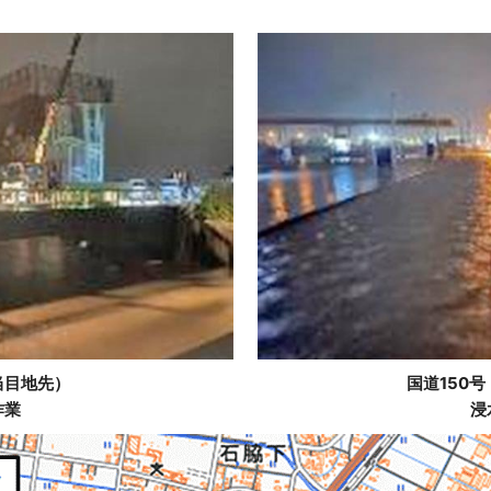
当目地先）
国道150
作業
浸