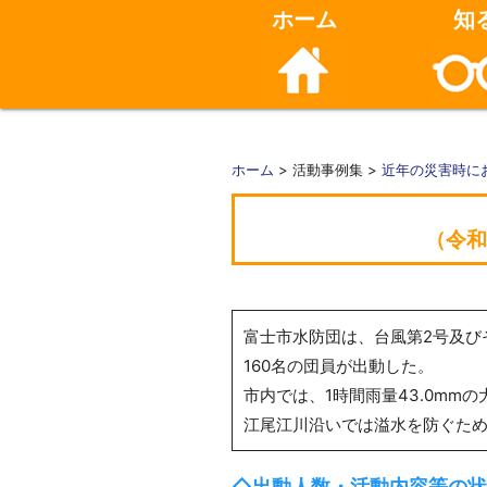
ホーム
知
ホーム
> 活動事例集 >
近年の災害時に
（令和
富士市水防団は、台風第2号及び
160名の団員が出動した。
市内では、1時間雨量43.0m
江尾江川沿いでは溢水を防ぐた
◇出動人数・活動内容等の状