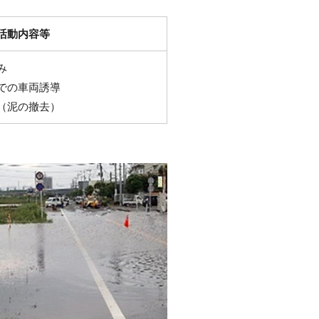
活動内容等
み
での車両誘導
（泥の撤去）