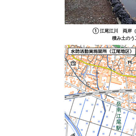
① 江尾江川 両岸
積み土のう