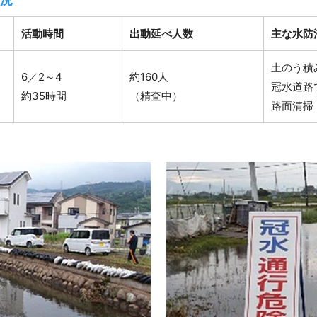
活動時間
出動延べ人数
主な水防
土のう積
6／2～4
約160人
冠水道路
約35時間
（精査中）
路面清掃