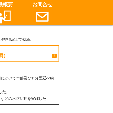
織概要
お問合せ
>静岡県富士市水防団
雨）
announcement
にかけて本部及び11分団延べ約
した。
うなどの水防活動を実施した。