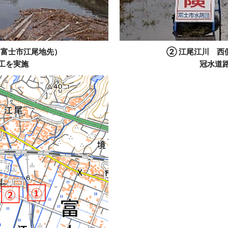
（富士市江尾地先）
② 江尾江川 西
工を実施
冠水道