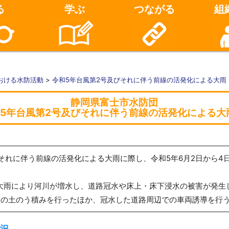
る
学ぶ
つながる
組
おける水防活動
>
令和5年台風第2号及びそれに伴う前線の活発化による大雨
静岡県富士市水防団
5年台風第2号及びそれに伴う前線の活発化による大
それに伴う前線の活発化による大雨に際し、令和5年6月2日から4日
mの大雨により河川が増水し、道路冠水や床上・床下浸水の被害が発生
めの土のう積みを行ったほか、冠水した道路周辺での車両誘導を行
況